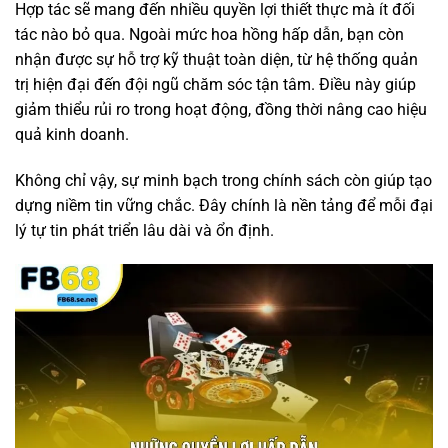
Hợp tác sẽ mang đến nhiều quyền lợi thiết thực mà ít đối
tác nào bỏ qua. Ngoài mức hoa hồng hấp dẫn, bạn còn
nhận được sự hỗ trợ kỹ thuật toàn diện, từ hệ thống quản
trị hiện đại đến đội ngũ chăm sóc tận tâm. Điều này giúp
giảm thiểu rủi ro trong hoạt động, đồng thời nâng cao hiệu
quả kinh doanh.
Không chỉ vậy, sự minh bạch trong chính sách còn giúp tạo
dựng niềm tin vững chắc. Đây chính là nền tảng để mỗi đại
lý tự tin phát triển lâu dài và ổn định.