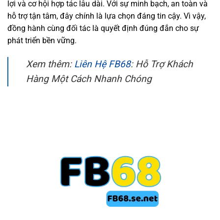
lợi và cơ hội hợp tác lâu dài. Với sự minh bạch, an toàn và
hỗ trợ tận tâm, đây chính là lựa chọn đáng tin cậy. Vì vậy,
đồng hành cùng đối tác là quyết định đúng đắn cho sự
phát triển bền vững.
Xem thêm:
Liên Hệ FB68
: Hỗ Trợ Khách
Hàng Một Cách Nhanh Chóng