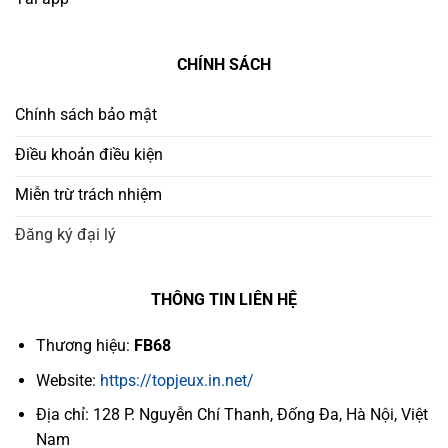
CHÍNH SÁCH
Chính sách bảo mật
Điều khoản điều kiện
Miễn trừ trách nhiệm
Đăng ký đại lý
THÔNG TIN LIÊN HỆ
Thương hiệu:
FB68
Website:
https://topjeux.in.net/
Địa chỉ: 128 P. Nguyễn Chí Thanh, Đống Đa, Hà Nội, Việt
Nam