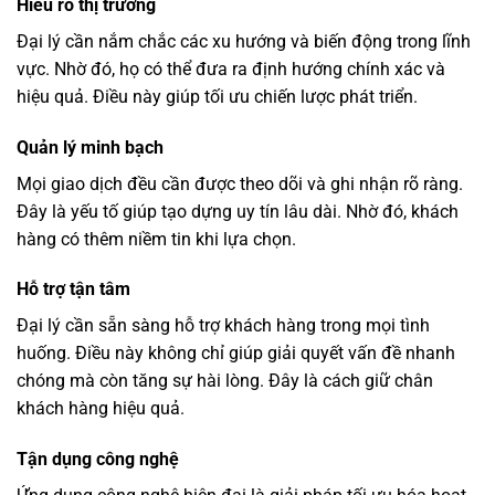
Hiểu rõ thị trường
Đại lý cần nắm chắc các xu hướng và biến động trong lĩnh
vực. Nhờ đó, họ có thể đưa ra định hướng chính xác và
hiệu quả. Điều này giúp tối ưu chiến lược phát triển.
Quản lý minh bạch
Mọi giao dịch đều cần được theo dõi và ghi nhận rõ ràng.
Đây là yếu tố giúp tạo dựng uy tín lâu dài. Nhờ đó, khách
hàng có thêm niềm tin khi lựa chọn.
Hỗ trợ tận tâm
Đại lý cần sẵn sàng hỗ trợ khách hàng trong mọi tình
huống. Điều này không chỉ giúp giải quyết vấn đề nhanh
chóng mà còn tăng sự hài lòng. Đây là cách giữ chân
khách hàng hiệu quả.
Tận dụng công nghệ