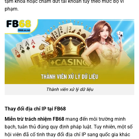
tạm khóa hoặc chấm dứt tài khoản tùy theo mức độ vi
phạm.
Thành viên xử lý dữ liệu
Thay đổi địa chỉ IP tại FB68
Miễn trừ trách nhiệm FB68
mang đến môi trường minh
bạch, tuân thủ đúng quy định pháp luật. Tuy nhiên, một số
hội viên đã cố tình thay đổi địa chỉ IP sang quốc gia khác