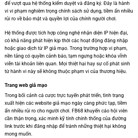
để vượt qua hệ thống kiểm duyệt và đăng ký. Đây là hành
vi vi phạm nghiêm trọng chính sách sử dụng, tiềm ẩn nhiều
rủi ro về bảo mật và quyền lợi của chính người chơi.
Hệ thống được tích hợp công nghệ nhận diện IP hiện đại,
có khả năng phát hiện kịp thời các hoạt động đăng nhập
hoặc giao dịch từ IP giả mạo. Trong trường hợp vi phạm,
nền tảng có quyền cảnh báo, tạm ngưng hoặc khóa vĩnh
viễn tài khoản liên quan. Mọi thiệt hại hay sự cố phát sinh
từ hành vi này sẽ không thuộc phạm vi của thương hiệu.
Trang web giả mạo
Trong bối cảnh cá cược trực tuyến phát triển, tình trạng
xuất hiện các website giả mạo ngày càng phức tạp, tiềm
ẩn nhiều rủi ro cho người chơi. FB68 khuyến cáo hội viên
cần thận trọng, xác minh kỹ tính chính thống của đường
link trước khi đăng nhập để tránh những thiệt hại không
mong muốn.