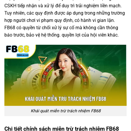
CSKH tiếp nhận và xử lý để duy trì trải nghiệm liền mạch.
Tuy nhiên, các quy định được áp dụng trong những trường
hợp người chơi vi phạm quy định, có hành vi gian lận.
FB68 có quyền từ chối xử lý sự cố mà không cần thông
báo trước, bảo vệ hệ thống. quyền lợi của hội viên khác.
Khái quát miễn trừ trách nhiệm FB68
Chi tiết chính sách miễn trừ trách nhiệm FB68