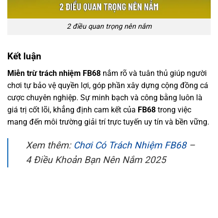
2 điều quan trọng nên nắm
Kết luận
Miễn trừ trách nhiệm FB68
nắm rõ và tuân thủ giúp người
chơi tự bảo vệ quyền lợi, góp phần xây dựng cộng đồng cá
cược chuyên nghiệp. Sự minh bạch và công bằng luôn là
giá trị cốt lõi, khẳng định cam kết của
FB68
trong việc
mang đến môi trường giải trí trực tuyến uy tín và bền vững.
Xem thêm:
Chơi Có Trách Nhiệm FB68
–
4 Điều Khoản Bạn Nên Nắm 2025