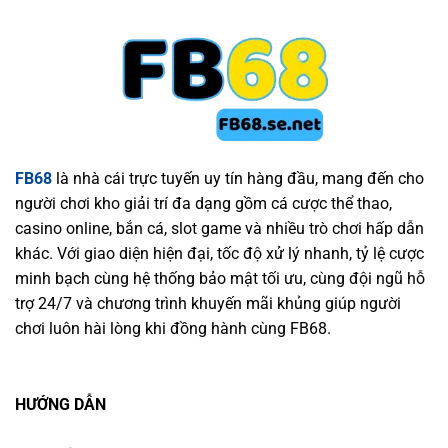
FB68
là nhà cái trực tuyến uy tín hàng đầu, mang đến cho
người chơi kho giải trí đa dạng gồm cá cược thể thao,
casino online, bắn cá, slot game và nhiều trò chơi hấp dẫn
khác. Với giao diện hiện đại, tốc độ xử lý nhanh, tỷ lệ cược
minh bạch cùng hệ thống bảo mật tối ưu, cùng đội ngũ hỗ
trợ 24/7 và chương trình khuyến mãi khủng giúp người
chơi luôn hài lòng khi đồng hành cùng FB68.
HƯỚNG DẪN