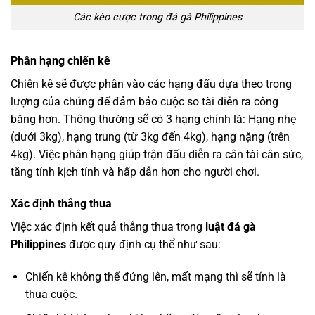
Các kèo cược trong đá gà Philippines
Phân hạng chiến kê
Chiên kê sẽ được phân vào các hạng đấu dựa theo trọng
lượng của chúng để đảm bảo cuộc so tài diễn ra công
bằng hơn. Thông thường sẽ có 3 hạng chính là: Hạng nhẹ
(dưới 3kg), hạng trung (từ 3kg đến 4kg), hạng nặng (trên
4kg). Việc phân hạng giúp trận đấu diễn ra cân tài cân sức,
tăng tính kịch tính và hấp dẫn hơn cho người chơi.
Xác định thắng thua
Việc xác định kết quả thắng thua trong
luật đá gà
Philippines
được quy định cụ thể như sau:
Chiến kê không thể đứng lên, mất mạng thì sẽ tính là
thua cuộc.