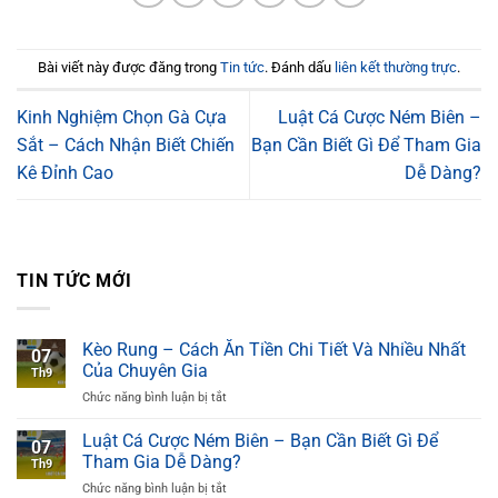
Bài viết này được đăng trong
Tin tức
. Đánh dấu
liên kết thường trực
.
Kinh Nghiệm Chọn Gà Cựa
Luật Cá Cược Ném Biên –
Sắt – Cách Nhận Biết Chiến
Bạn Cần Biết Gì Để Tham Gia
Kê Đỉnh Cao
Dễ Dàng?
TIN TỨC MỚI
Kèo Rung – Cách Ăn Tiền Chi Tiết Và Nhiều Nhất
07
Của Chuyên Gia
Th9
Chức năng bình luận bị tắt
ở
Kèo
Rung
Luật Cá Cược Ném Biên – Bạn Cần Biết Gì Để
07
–
Tham Gia Dễ Dàng?
Th9
Cách
Chức năng bình luận bị tắt
ở
Ăn