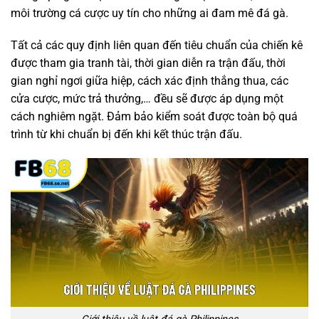
môi trường cá cược uy tín cho những ai đam mê đá gà.
Tất cả các quy định liên quan đến tiêu chuẩn của chiến kê
được tham gia tranh tài, thời gian diễn ra trận đấu, thời
gian nghỉ ngơi giữa hiệp, cách xác định thắng thua, các
cửa cược, mức trả thưởng,… đều sẽ được áp dụng một
cách nghiêm ngặt. Đảm bảo kiểm soát được toàn bộ quá
trình từ khi chuẩn bị đến khi kết thúc trận đấu.