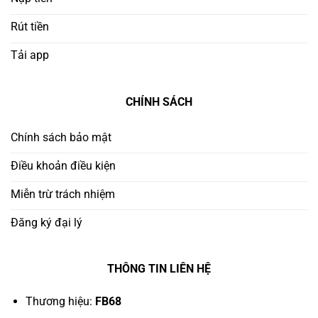
Rút tiền
Tải app
CHÍNH SÁCH
Chính sách bảo mật
Điều khoản điều kiện
Miễn trừ trách nhiệm
Đăng ký đại lý
THÔNG TIN LIÊN HỆ
Thương hiệu:
FB68